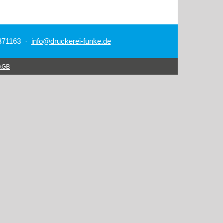
.371163 ·
info@druckerei-funke.de
AGB