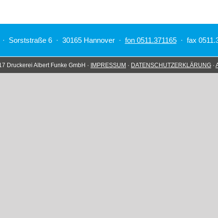
Folienbeschriftungen
Großformatdruck
Textildruck
 · Sorststraße 6 · 30165 Hannover ·
fon 0511.371165
· fax 0511
17 Druckerei Albert Funke GmbH ·
IMPRESSUM
·
DATENSCHUTZERKLÄRUNG
·