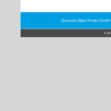
Folienbeschriftungen
Großformatdruck
Textildruck
Druckerei Albert Funke GmbH
© 20