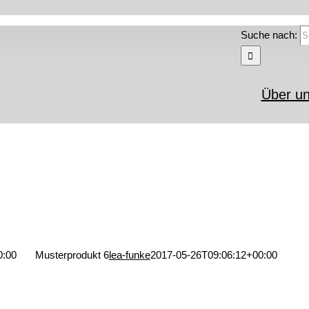
Suche nach:
Über u
0:00
Musterprodukt 6
lea-funke
2017-05-26T09:06:12+00:00
Musterprodukt 6