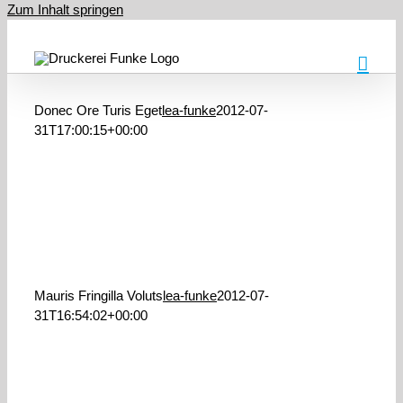
Zum Inhalt springen
Donec Ore Turis Eget
Donec Ore Turis Eget
lea-funke
2012-07-
Cat 1
Cat 2
Cat 5
31T17:00:15+00:00
Mauris Fringilla Voluts
lea-funke
2012-07-
31T16:54:02+00:00
Mauris Fringilla Voluts
Cat 1
Cat 2
Cat 3