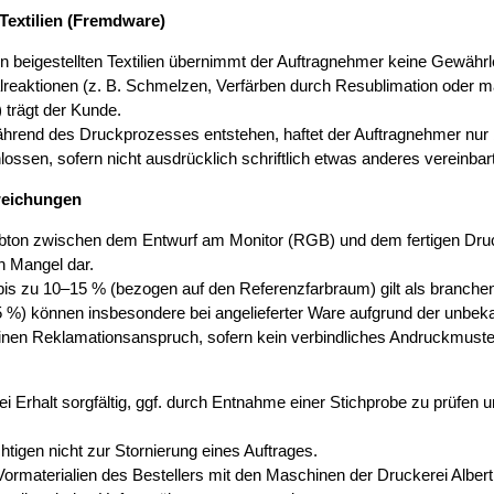
Textilien (Fremdware)
beigestellten Textilien übernimmt der Auftragnehmer keine Gewährle
alreaktionen (z. B. Schmelzen, Verfärben durch Resublimation oder 
trägt der Kunde.
rend des Druckprozesses entstehen, haftet der Auftragnehmer nur be
lossen, sofern nicht ausdrücklich schriftlich etwas anderes vereinbar
weichungen
bton zwischen dem Entwurf am Monitor (RGB) und dem fertigen Dru
n Mangel dar.
is zu 10–15 % (bezogen auf den Referenzfarbraum) gilt als branch
%) können insbesondere bei angelieferter Ware aufgrund der unbeka
inen Reklamationsanspruch, sofern kein verbindliches Andruckmuster 
t bei Erhalt sorgfältig, ggf. durch Entnahme einer Stichprobe zu prüfe
htigen nicht zur Stornierung eines Auftrages.
r Vormaterialien des Bestellers mit den Maschinen der Druckerei Albe