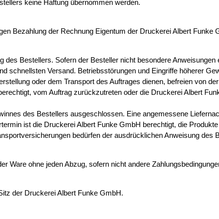
stellers keine Haftung übernommen werden.
gültigen Bezahlung der Rechnung Eigentum der Druckerei Albert Funke
g des Bestellers. Sofern der Besteller nicht besondere Anweisungen e
 und schnellsten Versand. Betriebsstörungen und Eingriffe höherer Gew
stellung oder dem Transport des Auftrages dienen, befreien von der 
ht berechtigt, vom Auftrag zurückzutreten oder die Druckerei Albert F
ewinnes des Bestellers ausgeschlossen. Eine angemessene Liefernac
ermin ist die Druckerei Albert Funke GmbH berechtigt, die Produkte d
Transportversicherungen bedürfen der ausdrücklichen Anweisung des B
 der Ware ohne jeden Abzug, sofern nicht andere Zahlungsbedingunge
r Sitz der Druckerei Albert Funke GmbH.