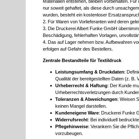
Materialien entstehen, bleiben vorbehalten. Für 
nur soweit gehaftet, als diese durch unsachgem
wurden, besteht ein kostenloser Ersatzanspru
2. Für Waren von Vorlieferanten wird deren g
3. Die Druckerei Albert Funke GmbH übernimmt k
Beschädigung, fehlerhaften Vorlagen, unvollst
4. Das auf Lager nehmen bzw. Aufbewahren von 
erfolgen auf Gefahr des Bestellers.
Zentrale Bestandteile für Textildruck
Leistungsumfang & Druckdaten
: Defin
Qualität der bereitgestellten Daten (z. B. 
Urheberrecht & Haftung
: Der Kunde mus
Urheberrechtsverletzungen durch Kunde
Toleranzen & Abweichungen
: Weisen S
keinen Mangel darstellen.
Kundeneigene Ware
: Druckerei Funke G
Widerrufsrecht
: Bei individuell bedruck
Pflegehinweise
: Verankern Sie die Pfli
vorzubeugen.