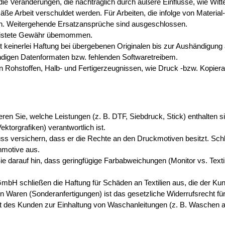
die Veränderungen, die nachträglich durch äußere Einflüsse, wie Witter
äße Arbeit verschuldet werden. Für Arbeiten, die infolge von Materi
ch. Weitergehende Ersatzansprüche sind ausgeschlossen.
eleistete Gewähr übemommen.
einerlei Haftung bei übergebenen Originalen bis zur Aushändigung an 
ändigen Datenformaten bzw. fehlenden Softwaretreibem.
Rohstoffen, Halb- und Fertigerzeugnissen, wie Druck -bzw. Kopiera
ieren Sie, welche Leistungen (z. B. DTF, Siebdruck, Stick) enthalten si
Vektorgrafiken) verantwortlich ist.
s versichern, dass er die Rechte an den Druckmotiven besitzt. Schli
nmotive aus.
ie darauf hin, dass geringfügige Farbabweichungen (Monitor vs. Text
mbH schließen die Haftung für Schäden an Textilien aus, die der Kund
ten Waren (Sonderanfertigungen) ist das gesetzliche Widerrufsrecht f
cht des Kunden zur Einhaltung von Waschanleitungen (z. B. Waschen 