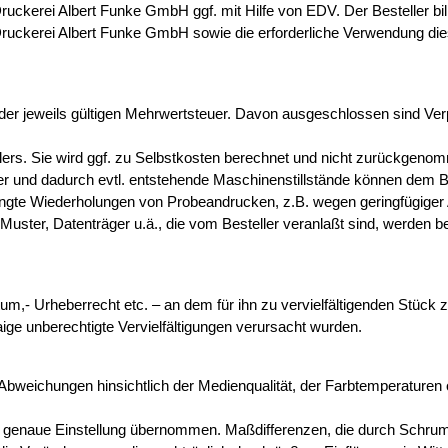
Druckerei Albert Funke GmbH ggf. mit Hilfe von EDV. Der Besteller bi
Druckerei Albert Funke GmbH sowie die erforderliche Verwendung di
. der jeweils gültigen Mehrwertsteuer. Davon ausgeschlossen sind Ve
lers. Sie wird ggf. zu Selbstkosten berechnet und nicht zurückgeno
r und dadurch evtl. entstehende Maschinenstillstände können dem Be
angte Wiederholungen von Probeandrucken, z.B. wegen geringfügiger
Muster, Datenträger u.ä., die vom Besteller veranlaßt sind, werden 
entum,- Urheberrecht etc. – an dem für ihn zu vervielfältigenden St
ige unberechtigte Vervielfältigungen verursacht wurden.
 Abweichungen hinsichtlich der Medienqualität, der Farbtemperaturen o
ie genaue Einstellung übernommen. Maßdifferenzen, die durch Schr